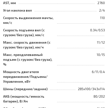
AST, мм
2760
Угол наклона вил
2/4
Скорость выдвижения мачты,
110
мм/с
Скорость подъема вил (с
0.34/0.53
грузом/без груза), мм/с
Макс. скорость движения (с
11/12
грузом/без груза), км/ч
Макс. преодолеваемый
10/15
подъем (с грузом/без груза),
%
Мощность двигателя
6/11/0.4
передвижения/Подъема/
Управления, кВт
Шины (передние/задние)
285x100/343x114
АКБ (мощность/емкость
80/202
батареи), В/Ач