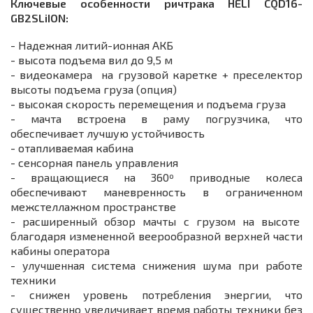
Ключевые особенности ричтрака HELI CQD16-
GB2SLiION:
- Надежная литий-ионная АКБ
- высота подъема вил до 9,5 м
- видеокамера на грузовой каретке + преселектор
высоты подъема груза (опция)
- высокая скорость перемещения и подъема груза
- мачта встроена в раму погрузчика, что
обеспечивает лучшую устойчивость
- отапливаемая кабина
- сенсорная панель управления
- вращающиеся на 360º приводные колеса
обеспечивают маневренность в ограниченном
межстеллажном пространстве
- расширенный обзор мачты с грузом на высоте
благодаря измененной веерообразной верхней части
кабины оператора
- улучшенная система снижения шума при работе
техники
- снижен уровень потребления энергии, что
существенно увеличивает время работы техники без