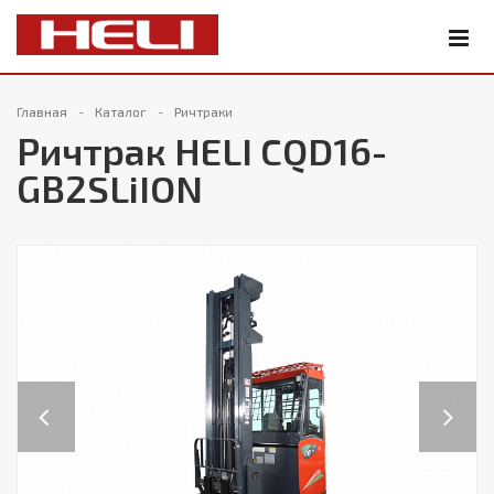
Главная
Каталог
Ричтраки
Ричтрак HELI CQD16-
GB2SLiION
Previous
Next